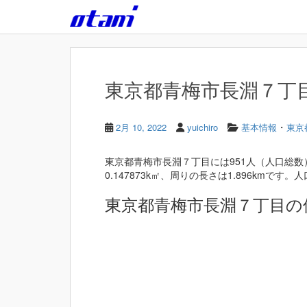
Skip to main content
東京都青梅市長淵７丁目 
・
2月 10, 2022
yuichiro
基本情報
東京
東京都青梅市長淵７丁目には951人（人口総数
0.147873k㎡、周りの長さは1.896kmです。人口
東京都青梅市長淵７丁目の