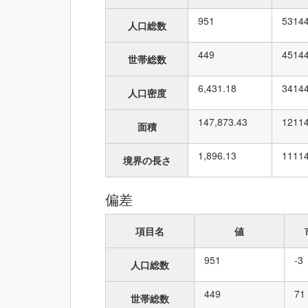
951
53
14
人口総数
449
45
14
世帯総数
6,431.18
34
14
人口密度
147,873.43
121
1
面積
1,896.13
111
1
境界の長さ
偏差
項目名
値
951
-3
人口総数
449
71
世帯総数