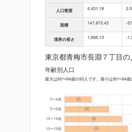
6,431.18
2,
人口密度
147,873.43
-5
面積
1,896.13
-1
境界の長さ
東京都青梅市長淵７丁目の
年齢別人口
最大は60〜64歳の93人です。最小は90〜94