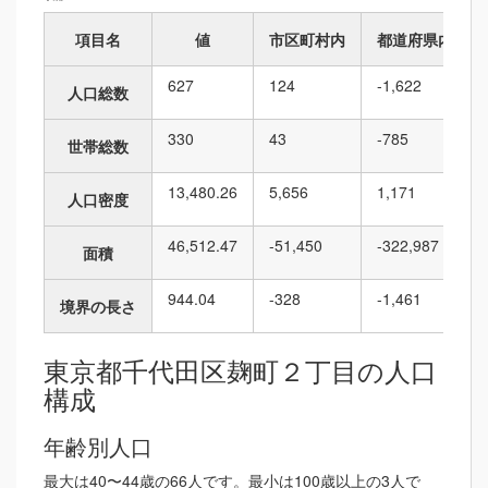
項目名
値
市区町村内
都道府県内
627
124
-1,622
人口総数
330
43
-785
世帯総数
13,480.26
5,656
1,171
人口密度
46,512.47
-51,450
-322,987
面積
944.04
-328
-1,461
境界の長さ
東京都千代田区麹町２丁目の人口
構成
年齢別人口
最大は40〜44歳の66人です。最小は100歳以上の3人で