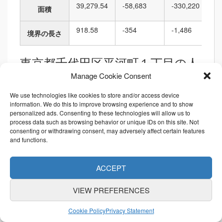
39,279.54
-58,683
-330,220
面積
918.58
-354
-1,486
境界の長さ
東京都千代田区平河町１丁目の人
口構成
Manage Cookie Consent
年齢別人口
We use technologies like cookies to store and/or access device
information. We do this to improve browsing experience and to show
最大は40〜44歳の96人です。最小は90〜94歳の4人で
personalized ads. Consenting to these technologies will allow us to
process data such as browsing behavior or unique IDs on this site. Not
す。
consenting or withdrawing consent, may adversely affect certain features
and functions.
年齢男女別人口
最大は男性（40〜44歳)の51人です。最小は男性（90〜94
ACCEPT
歳)の1人です。
配偶者別人口
VIEW PREFERENCES
最大は有配偶の327人です。最小は死別・離別の53人で
Cookie Policy
Privacy Statement
す。