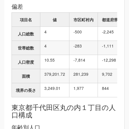
偏差
項目名
値
市区町村内
都道府県内
4
-500
-2,245
人口総数
4
-283
-1,111
世帯総数
10.55
-7,814
-12,298
人口密度
379,201.72
281,239
9,702
面積
3,249.01
1,977
844
境界の長さ
東京都千代田区丸の内１丁目の人
口構成
年齢別人口