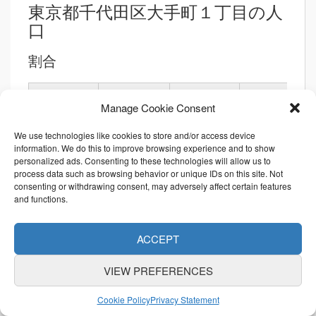
東京都千代田区大手町１丁目の人
口
割合
項目名
値
市区町村内
都道府県内
Manage Cookie Consent
3
0.0051
0.0000
人口総数
We use technologies like cookies to store and/or access device
information. We do this to improve browsing experience and to show
personalized ads. Consenting to these technologies will allow us to
3
0.0090
0.0000
世帯総数
process data such as browsing behavior or unique IDs on this site. Not
consenting or withdrawing consent, may adversely affect certain features
10.91
0.0012
0.0000
and functions.
人口密度
274,877.00
2.4189
0.0124
ACCEPT
面積
2,455.92
1.6640
0.0170
VIEW PREFERENCES
境界の長さ
Cookie Policy
Privacy Statement