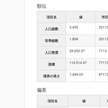
順位
項目名
値
市
3,455
32
11
人口総数
1,858
33
11
世帯総数
29,652.97
7
113
人口密度
116,514.47
77
11
面積
1,469.03
87
11
境界の長さ
偏差
項目名
値