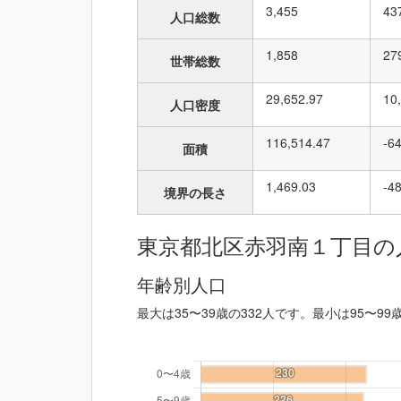
3,455
43
人口総数
1,858
27
世帯総数
29,652.97
10
人口密度
116,514.47
-6
面積
1,469.03
-4
境界の長さ
東京都北区赤羽南１丁目の
年齢別人口
最大は35〜39歳の332人です。最小は95〜99