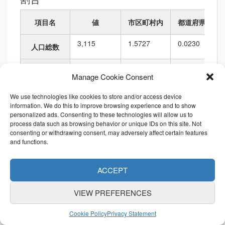
項目名
値
市区町村内
都道府県内
3,115
1.5727
0.0230
人口総数
1,706
1.5216
0.0255
世帯総数
Manage Cookie Consent
28,324.25
1.1110
0.0383
人口密度
We use technologies like cookies to store and/or access device
information. We do this to improve browsing experience and to show
personalized ads. Consenting to these technologies will allow us to
109,976.44
1.0904
0.0050
面積
process data such as browsing behavior or unique IDs on this site. Not
consenting or withdrawing consent, may adversely affect certain features
1,492.61
1.0184
0.0103
and functions.
境界の長さ
ACCEPT
順位
VIEW PREFERENCES
項目名
値
市区町村内
都道府県内
Cookie Policy
Privacy Statement
3,115
11
111
1,729
6,010
人口総数