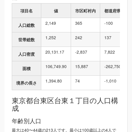
項目名
値
市区町村内
都道府県内
2,149
365
-100
人口総数
1,252
242
137
世帯総数
20,131.17
-2,837
7,822
人口密度
106,749.90
15,887
-262,750
面積
1,394.80
74
-1,010
境界の長さ
東京都台東区台東１丁目の人口構
成
年齢別人口
最大は40〜44歳の213人です。最小は100歳以上の4人で