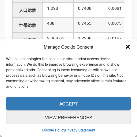
1,098
0.7488
0.0081
人口総数
488
0.7455
0.0073
世帯総数
9,366.65
1.2986
0.0127
人口密度
Manage Cookie Consent
117,224.40
0.5575
0.0053
面積
We use technologies like cookies to store and/or access device
information. We do this to improve browsing experience and to show
1,407.65
0.6287
0.0097
personalized ads. Consenting to these technologies will allow us to
境界の長さ
process data such as browsing behavior or unique IDs on this site. Not
consenting or withdrawing consent, may adversely affect certain features
順位
and functions.
項目名
値
市区町村内
都道府県内
ACCEPT
1,098
57
93
4,133
6,010
人口総数
VIEW PREFERENCES
488
58
93
4,182
6,010
Cookie Policy
Privacy Statement
世帯総数