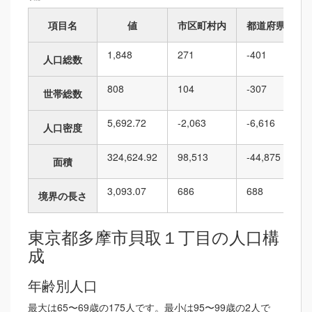
項目名
値
市区町村内
都道府県内
1,848
271
-401
人口総数
808
104
-307
世帯総数
5,692.72
-2,063
-6,616
人口密度
324,624.92
98,513
-44,875
面積
3,093.07
686
688
境界の長さ
東京都多摩市貝取１丁目の人口構
成
年齢別人口
最大は65〜69歳の175人です。最小は95〜99歳の2人で