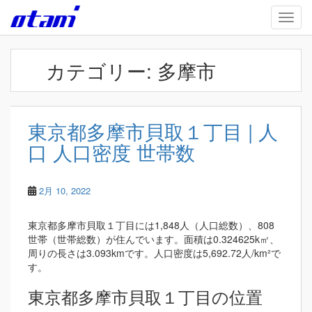
Skip to main content
TOGG
カテゴリー:
多摩市
東京都多摩市貝取１丁目 | 人
口 人口密度 世帯数
2月 10, 2022
東京都多摩市貝取１丁目には1,848人（人口総数）、808
世帯（世帯総数）が住んでいます。面積は0.324625k㎡、
周りの長さは3.093kmです。人口密度は5,692.72人/km²で
す。
東京都多摩市貝取１丁目の位置