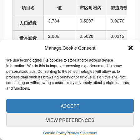
項目名
値
市区町村内
都道府県内
3,734
0.5207
0.0276
人口総数
2,089
0.5628
0.0312
世帯総数
Manage Cookie Consent
28,005.62
0.7341
0.0379
人口密度
We use technologies like cookies to store and/or access device
information. We do this to improve browsing experience and to show
133,330.39
0.1773
0.0060
面積
personalized ads. Consenting to these technologies will allow us to
process data such as browsing behavior or unique IDs on this site. Not
1,707.78
0.3163
0.0118
consenting or withdrawing consent, may adversely affect certain features
境界の長さ
and functions.
順位
ACCEPT
項目名
値
市区町村内
都道府県内
VIEW PREFERENCES
3,734
90
219
1,148
6,010
人口総数
Cookie Policy
Privacy Statement