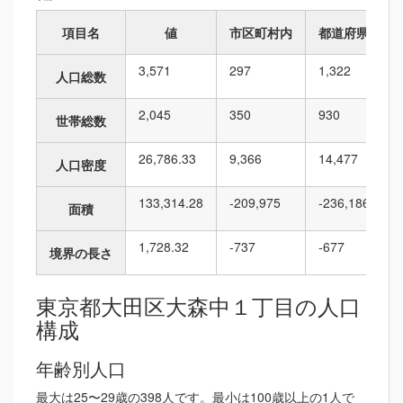
項目名
値
市区町村内
都道府県内
3,571
297
1,322
人口総数
2,045
350
930
世帯総数
26,786.33
9,366
14,477
人口密度
133,314.28
-209,975
-236,186
面積
1,728.32
-737
-677
境界の長さ
東京都大田区大森中１丁目の人口
構成
年齢別人口
最大は25〜29歳の398人です。最小は100歳以上の1人で