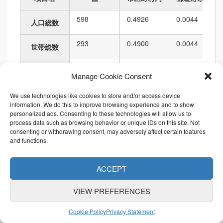
598
0.4926
0.0044
人口総数
293
0.4900
0.0044
世帯総数
1,473.18
0.2874
0.0020
人口密度
Manage Cookie Consent
405,924.88
3.5914
0.0183
面積
We use technologies like cookies to store and/or access device
information. We do this to improve browsing experience and to show
personalized ads. Consenting to these technologies will allow us to
2,659.24
2.5661
0.0184
境界の長さ
process data such as browsing behavior or unique IDs on this site. Not
consenting or withdrawing consent, may adversely affect certain features
and functions.
順位
ACCEPT
項目名
値
市区町村内
都道府県内
VIEW PREFERENCES
598
43
45
4,723
6,010
人口総数
Cookie Policy
Privacy Statement
293
43
45
4,662
6,010
世帯総数