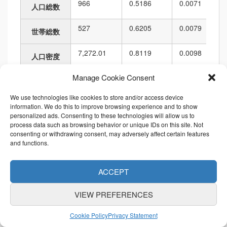
966
0.5186
0.0071
人口総数
527
0.6205
0.0079
世帯総数
7,272.01
0.8119
0.0098
人口密度
Manage Cookie Consent
132,838.12
0.4841
0.0060
面積
We use technologies like cookies to store and/or access device
1,695.51
0.6034
0.0117
境界の長さ
information. We do this to improve browsing experience and to show
personalized ads. Consenting to these technologies will allow us to
process data such as browsing behavior or unique IDs on this site. Not
順位
consenting or withdrawing consent, may adversely affect certain features
and functions.
項目名
値
市区町村内
都道府県内
ACCEPT
966
82
129
4,298
6,010
人口総数
VIEW PREFERENCES
527
74
129
4,063
6,010
世帯総数
Cookie Policy
Privacy Statement