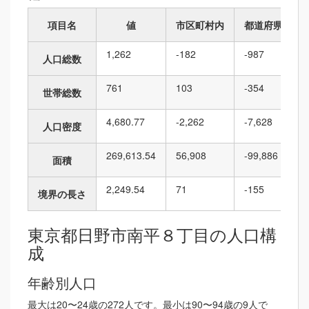
項目名
値
市区町村内
都道府県内
1,262
-182
-987
人口総数
761
103
-354
世帯総数
4,680.77
-2,262
-7,628
人口密度
269,613.54
56,908
-99,886
面積
2,249.54
71
-155
境界の長さ
東京都日野市南平８丁目の人口構
成
年齢別人口
最大は20〜24歳の272人です。最小は90〜94歳の9人で