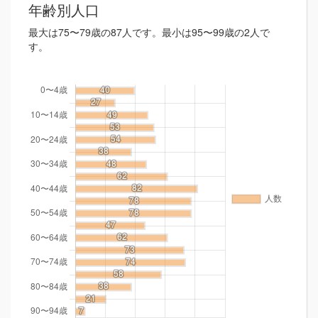
年齢別人口
最大は75〜79歳の87人です。最小は95〜99歳の2人で
す。