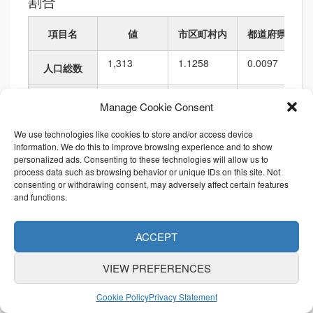
割合
項目名
値
市区町村内
都道府県内
1,313
1.1258
0.0097
人口総数
526
1.0541
0.0078
世帯総数
Manage Cookie Consent
9,336.36
1.2720
0.0126
We use technologies like cookies to store and/or access device
人口密度
information. We do this to improve browsing experience and to show
personalized ads. Consenting to these technologies will allow us to
140,632.91
1.0929
0.0063
面積
process data such as browsing behavior or unique IDs on this site. Not
consenting or withdrawing consent, may adversely affect certain features
and functions.
1,828.48
1.2287
0.0127
境界の長さ
ACCEPT
順位
VIEW PREFERENCES
項目名
値
市区町村内
都道府県内
Cookie Policy
Privacy Statement
1,313
45
81
3,874
6,010
人口総数