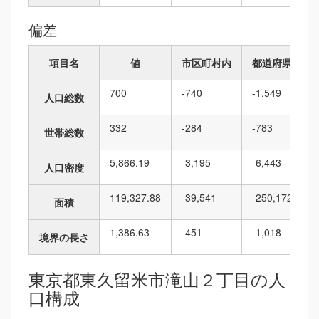
偏差
項目名
値
市区町村内
都道府県内
700
-740
-1,549
人口総数
332
-284
-783
世帯総数
5,866.19
-3,195
-6,443
人口密度
119,327.88
-39,541
-250,172
面積
1,386.63
-451
-1,018
境界の長さ
東京都東久留米市滝山２丁目の人
口構成