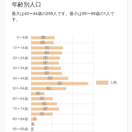
年齢別人口
最大は40〜44歳の259人です。最小は95〜99歳の1人で
す。