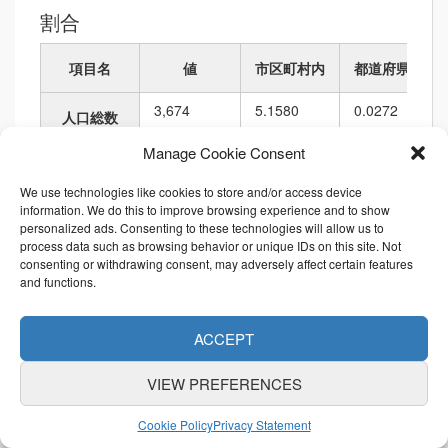
割合
項目名
値
市区町村内
都道府県内
3,674
5.1580
0.0272
人口総数
Manage Cookie Consent
1,557
5.5018
0.0232
世帯総数
We use technologies like cookies to store and/or access device
14,003.26
4.2802
0.0189
information. We do this to improve browsing experience and to show
人口密度
personalized ads. Consenting to these technologies will allow us to
process data such as browsing behavior or unique IDs on this site. Not
262,367.40
1.7034
0.0118
面積
consenting or withdrawing consent, may adversely affect certain features
and functions.
2,447.09
1.5674
0.0169
境界の長さ
ACCEPT
順位
VIEW PREFERENCES
項目名
値
市区町村内
都道府県内
Cookie Policy
Privacy Statement