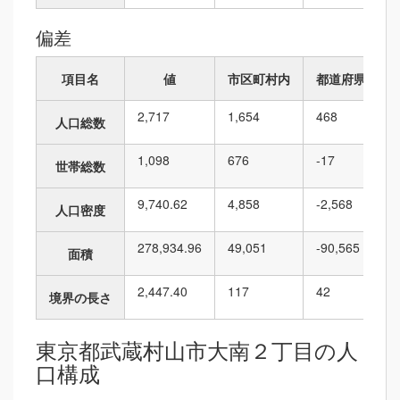
偏差
項目名
値
市区町村内
都道府県内
2,717
1,654
468
人口総数
1,098
676
-17
世帯総数
9,740.62
4,858
-2,568
人口密度
278,934.96
49,051
-90,565
面積
2,447.40
117
42
境界の長さ
東京都武蔵村山市大南２丁目の人
口構成