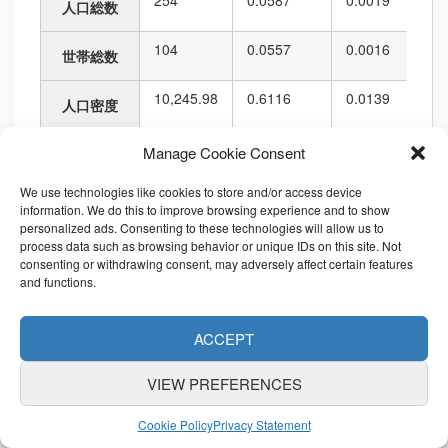
254
0.0587
0.0019
人口総数
104
0.0557
0.0016
世帯総数
10,245.98
0.6116
0.0139
人口密度
24,790.20
0.0347
0.0011
Manage Cookie Consent
面積
We use technologies like cookies to store and/or access device
689.58
0.1204
0.0048
境界の長さ
information. We do this to improve browsing experience and to show
personalized ads. Consenting to these technologies will allow us to
process data such as browsing behavior or unique IDs on this site. Not
順位
consenting or withdrawing consent, may adversely affect certain features
and functions.
項目名
値
市区町村内
都道府県内
ACCEPT
254
179
208
5,029
6,010
人口総数
VIEW PREFERENCES
104
180
208
5,057
6,010
世帯総数
Cookie Policy
Privacy Statement
10,245.98
60
208
3,354
6,010