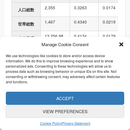
2,355
0.3263
0.0174
人口総数
1,467
0.4340
0.0219
世帯総数
13,256.98
0.4134
0.0179
人口密度
Manage Cookie Consent
177,642.27
0.3690
0.0080
面積
We use technologies like cookies to store and/or access device
information. We do this to improve browsing experience and to show
2,009.56
0.4454
0.0139
personalized ads. Consenting to these technologies will allow us to
境界の長さ
process data such as browsing behavior or unique IDs on this site. Not
consenting or withdrawing consent, may adversely affect certain features
順位
and functions.
項目名
値
市区町村内
都道府県内
ACCEPT
2,355
172
202
2,543
6,010
人口総数
VIEW PREFERENCES
1,467
121
202
1,863
6,010
Cookie Policy
Privacy Statement
世帯総数