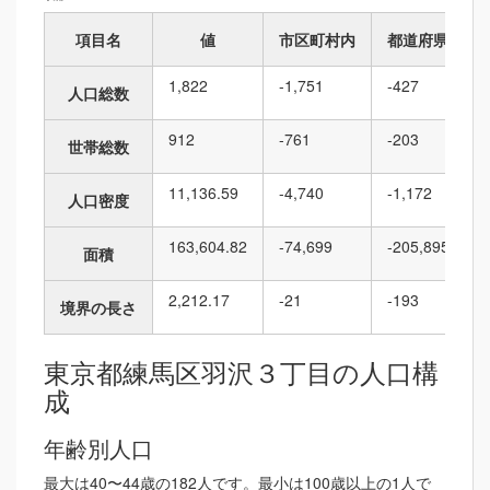
項目名
値
市区町村内
都道府県内
1,822
-1,751
-427
人口総数
912
-761
-203
世帯総数
11,136.59
-4,740
-1,172
人口密度
163,604.82
-74,699
-205,895
面積
2,212.17
-21
-193
境界の長さ
東京都練馬区羽沢３丁目の人口構
成
年齢別人口
最大は40〜44歳の182人です。最小は100歳以上の1人で