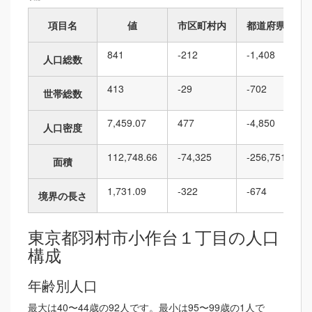
項目名
値
市区町村内
都道府県内
841
-212
-1,408
人口総数
413
-29
-702
世帯総数
7,459.07
477
-4,850
人口密度
112,748.66
-74,325
-256,751
面積
1,731.09
-322
-674
境界の長さ
東京都羽村市小作台１丁目の人口
構成
年齢別人口
最大は40〜44歳の92人です。最小は95〜99歳の1人で