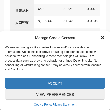
489
2.0852
0.0073
世帯総数
8,008.44
2.1643
0.0108
人口密度
153,463.11
1.5478
0.0069
面積
Manage Cookie Consent
1,704.35
1.5665
0.0118
境界の長さ
We use technologies like cookies to store and/or access device
information. We do this to improve browsing experience and to show
personalized ads. Consenting to these technologies will allow us to
順位
process data such as browsing behavior or unique IDs on this site. Not
consenting or withdrawing consent, may adversely affect certain features
and functions.
項目名
値
市区町村内
都道府県内
1,229
18
53
3,978
6,010
ACCEPT
人口総数
VIEW PREFERENCES
489
19
53
4,177
6,010
世帯総数
Cookie Policy
Privacy Statement
8,008.44
25
53
3,904
6,010
人口密度