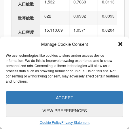
1,532
0.7660
0.0113
人口総数
622
0.6932
0.0093
世帯総数
15,110.09
1.0571
0.0204
人口密度
Manage Cookie Consent
101,389.18
0.6372
0.0046
面積
We use technologies like cookies to store and/or access device
1,460.00
0.7459
0.0101
境界の長さ
information. We do this to improve browsing experience and to show
personalized ads. Consenting to these technologies will allow us to
process data such as browsing behavior or unique IDs on this site. Not
順位
consenting or withdrawing consent, may adversely affect certain features
and functions.
項目名
値
市区町村内
都道府県内
ACCEPT
1,532
58
114
3,590
6,010
人口総数
VIEW PREFERENCES
622
66
114
3,812
6,010
世帯総数
Cookie Policy
Privacy Statement