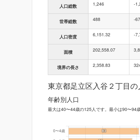
1,246
-1
人口総数
488
-6
世帯総数
6,151.32
-7
人口密度
202,558.07
3,
面積
2,358.83
32
境界の長さ
東京都足立区入谷２丁目の
年齢別人口
最大は40〜44歳の125人です。最小は90〜94