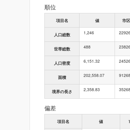
順位
項目名
値
市
1,246
229
2
人口総数
488
238
2
世帯総数
6,151.32
245
2
人口密度
202,558.07
91
26
面積
2,358.83
35
26
境界の長さ
偏差
項目名
値