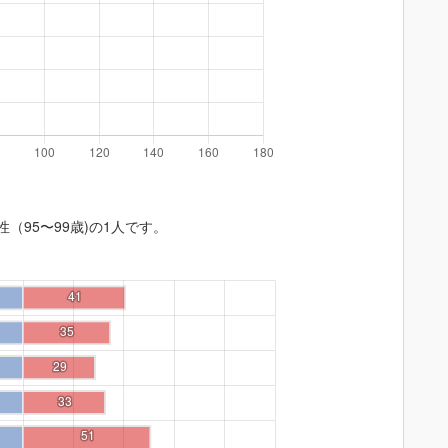
性（95〜99歳)の1人です。