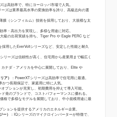
k 4 シリーズは高効率で、特にヨーロッパ市場で人気。
nシリーズは業界最高水準の変換効率を誇り、高級志向の選
薄膜（シンフィルム）技術を採用しており、大規模な太
は高効率・高出力を実現し、多様な用途に対応。
級の出荷実績を持ち、Tiger Pro や Eagle PERC など
を採用したEverVoltシリーズなど、安定した性能と耐久
DUOシリーズは信頼性が高く、住宅用から産業用まで幅広く
：カナダ・アメリカを中心に展開しており、Elite や
ソラリア）
：PowerXTシリーズは高効率で住宅用に最適。
高効率かつ長期保証で、家庭用に特に人気。
いオプションが充実し、初期費用を抑えて導入可能。
ンド発のブランドで、コストパフォーマンスに優れる。
価格で多様なモデルを展開しており、中小規模用途に最
プションを提供するアメリカのエネルギー企業。
ナジー）
：IQシリーズのマイクロインバーターが特徴で、