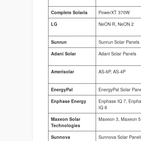
Complete Solaria
PowerXT 370W
LG
NeON R, NeON 2
Sunrun
Sunrun Solar Panels
Adani Solar
Adani Solar Panels
Amerisolar
AS-6P, AS-4P
EnergyPal
EnergyPal Solar Pan
Enphase Energy
Enphase IQ 7, Enph
IQ 8
Maxeon Solar
Maxeon 3, Maxeon 5
Technologies
Sunnova
Sunnova Solar Panel