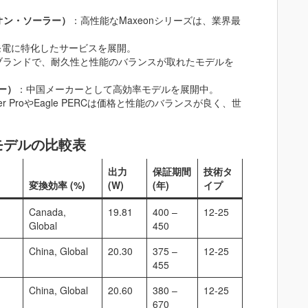
マキシオン・ソーラー）
：高性能なMaxeonシリーズは、業界最
発電に特化したサービスを展開。
ブランドで、耐久性と性能のバランスが取れたモデルを
ラー）
：中国メーカーとして高効率モデルを展開中。
ger ProやEagle PERCは価格と性能のバランスが良く、世
モデルの比較表
出力
保証期間
技術タ
変換効率 (%)
(W)
(年)
イプ
Canada,
19.81
400 –
12-25
Global
450
China, Global
20.30
375 –
12-25
455
China, Global
20.60
380 –
12-25
670