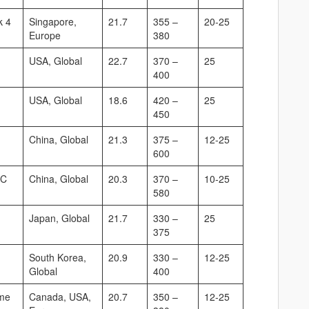
k 4
Singapore,
21.7
355 –
20-25
Europe
380
USA, Global
22.7
370 –
25
400
USA, Global
18.6
420 –
25
450
China, Global
21.3
375 –
12-25
600
RC
China, Global
20.3
370 –
10-25
580
Japan, Global
21.7
330 –
25
375
South Korea,
20.9
330 –
12-25
Global
400
ime
Canada, USA,
20.7
350 –
12-25