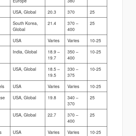
Europe
380
USA, Global
20.3
370
25
South Korea,
21.4
370 –
25
Global
400
USA
Varies
Varies
10-25
India, Global
18.9 –
350 –
10-25
19.7
400
USA, Global
18.5 –
330 –
10-25
19.5
375
els
USA
Varies
Varies
10-25
ase
USA, Global
19.8
340 –
25
370
USA, Global
22.7
370 –
25
400
s
USA
Varies
Varies
10-25