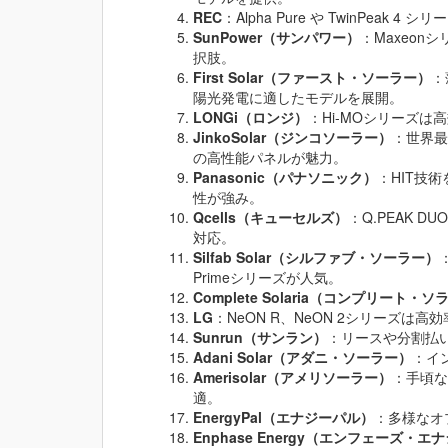
REC
：Alpha Pure や TwinPea
SunPower（サンパワー）
：Maxeo
択肢。
First Solar（ファースト・ソーラー）
：
陽光発電に適したモデルを展開。
LONGi（ロンジ）
：Hi-MOシリーズ
JinkoSolar（ジンコソーラー）
：世界最大
の高性能パネルが魅力。
Panasonic（パナソニック）
：HIT技術
性が強み。
Qcells（キューセルズ）
：Q.PEAK 
対応。
Silfab Solar（シルファブ・ソーラー）
Primeシリーズが人気。
Complete Solaria（コンプリート・
LG
：NeON R、NeON 2シリーズは
Sunrun（サンラン）
：リースや分割払
Adani Solar（アダニ・ソーラー）
：イ
Amerisolar（アメリソーラー）
：手頃な
適。
EnergyPal（エナジーパル）
：多様なオ
Enphase Energy（エンフェーズ・エ