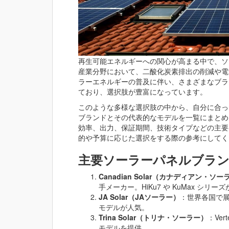
再生可能エネルギーへの関心が高まる中で、ソ
産業分野において、二酸化炭素排出の削減や電
ラーエネルギーの普及に伴い、さまざまなブラ
ており、選択肢が豊富になっています。
このような多様な選択肢の中から、自分に合っ
ブランドとその代表的なモデルを一覧にまとめ
効率、出力、保証期間、技術タイプなどの主要
的や予算に応じた選択をする際の参考にしてく
主要ソーラーパネルブラ
Canadian Solar（カナディアン・ソー
手メーカー。HiKu7 や KuMax シリー
JA Solar（JAソーラー）
：世界各国で展開し
モデルが人気。
Trina Solar（トリナ・ソーラー）
：Ver
モデルを提供。