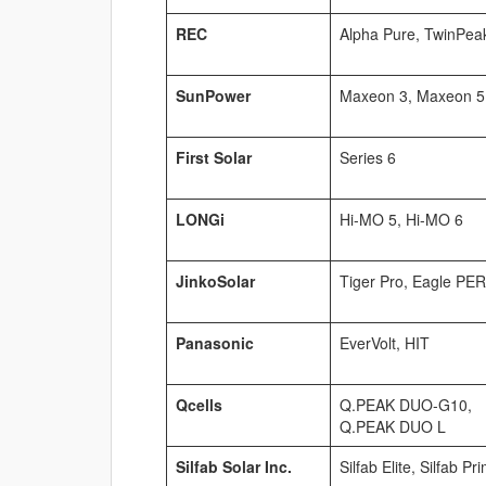
REC
Alpha Pure, TwinPea
SunPower
Maxeon 3, Maxeon 5
First Solar
Series 6
LONGi
Hi-MO 5, Hi-MO 6
JinkoSolar
Tiger Pro, Eagle PE
Panasonic
EverVolt, HIT
Qcells
Q.PEAK DUO-G10,
Q.PEAK DUO L
Silfab Solar Inc.
Silfab Elite, Silfab Pr