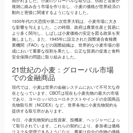
開かれました。小麦のグローバルな取引は、供給と需要が
複雑に絡み合う市場を作り出し、小麦の価格が世界経済の
動向と密接に関連するようになりました。
1930年代の大恐慌や第二次世界大戦は、小麦市場に大き
な影響を与えました。この時期、政府は農業生産と貿易に
より多く関与し、しばしば小麦価格の安定を図る政策を実
施しました。また、1945年に設立された国際連合食糧農
業機関（FAO）などの国際組織は、世界的な小麦市場の形
成において重要な役割を果たし、公正な貿易の促進と食料
安全保障の問題に取り組みました。
21世紀の小麦：グローバル市場
での金融商品
現代では、小麦は世界の金融システムにおいて不可欠な存
在となっています。CBOTは現在も小麦先物の最大の市場
であり、ヨーロッパのユーロネクストやインドの全国商品
先物取引所（NCDEX）など、世界各地に小麦先物契約を
提供する取引所があります。
今日、小麦先物契約は投資家、投機家、ヘッジャーによっ
て取引されています。これらの契約により、参加者は価格
リスクを管理できるようになり、農家は自分の作物の価格