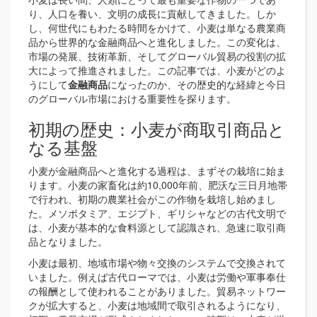
り、人口を養い、文明の成長に貢献してきました。しか
し、何世代にもわたる時間をかけて、小麦は単なる農業商
品から世界的な金融商品へと進化しました。この変化は、
市場の発展、技術革新、そしてグローバル貿易の役割の拡
大によって推進されました。この記事では、小麦がどのよ
うにして
金融商品
になったのか、その歴史的な経緯と今日
のグローバル市場における重要性を探ります。
初期の歴史：小麦が商取引商品と
なる基盤
小麦が金融商品へと進化する過程は、まずその栽培に始ま
ります。小麦の家畜化は約10,000年前、肥沃な三日月地帯
で行われ、初期の農業社会がこの作物を栽培し始めまし
た。メソポタミア、エジプト、ギリシャなどの古代文明で
は、小麦が基本的な食料源として認識され、急速に取引商
品となりました。
小麦は最初、地域市場や物々交換のシステムで交換されて
いました。例えば古代ローマでは、小麦は労働や軍事奉仕
の報酬として使われることがありました。貿易ネットワー
クが拡大すると、小麦は地域間で取引されるようになり、