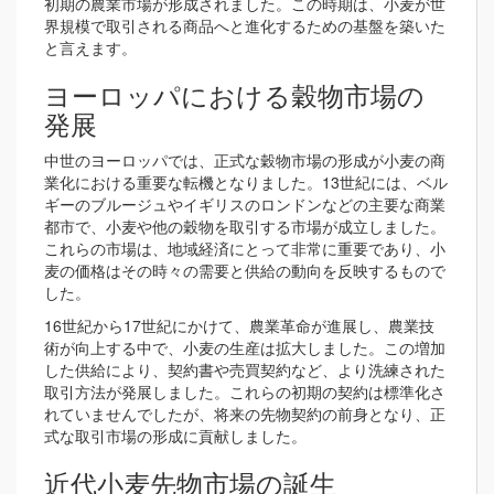
初期の農業市場が形成されました。この時期は、小麦が世
界規模で取引される商品へと進化するための基盤を築いた
と言えます。
ヨーロッパにおける穀物市場の
発展
中世のヨーロッパでは、正式な穀物市場の形成が小麦の商
業化における重要な転機となりました。13世紀には、ベル
ギーのブルージュやイギリスのロンドンなどの主要な商業
都市で、小麦や他の穀物を取引する市場が成立しました。
これらの市場は、地域経済にとって非常に重要であり、小
麦の価格はその時々の需要と供給の動向を反映するもので
した。
16世紀から17世紀にかけて、農業革命が進展し、農業技
術が向上する中で、小麦の生産は拡大しました。この増加
した供給により、契約書や売買契約など、より洗練された
取引方法が発展しました。これらの初期の契約は標準化さ
れていませんでしたが、将来の先物契約の前身となり、正
式な取引市場の形成に貢献しました。
近代小麦先物市場の誕生