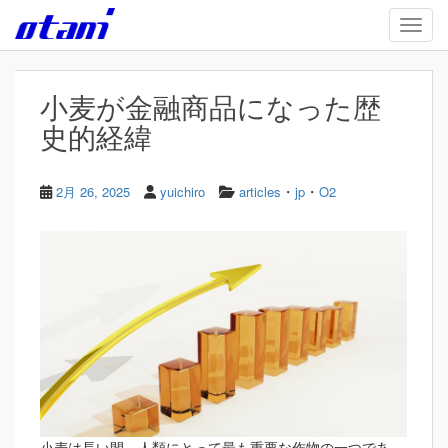
Skip to main content
TOGG
小麦が金融商品になった歴
史的経緯
・
・
2月 26, 2025
yuichiro
articles
jp
O2
小麦は長い間、人類にとって最も重要な作物の一つであ