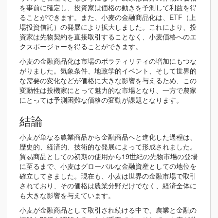
を事前に確定し、投資家は価格の動きを予測して利益を得
ることができます。また、小麦の金融商品化は、ETF（上
場投資信託）の発展により拡大しました。これにより、投
資家は先物契約を直接取引することなく、小麦価格へのエ
クスポージャーを得ることができます。
小麦の金融商品化は市場のボラティリティの増加にもつな
がりました。気象条件、地政学的イベント、そして世界的
な需要の変化などが価格に大きな影響を与えるため、この
変動性は投機家にとって魅力的な市場となり、一方で農家
にとっては予測困難な価格の変動が課題となります。
結論
小麦が単なる農業商品から金融商品へと進化した過程は、
歴史的、経済的、技術的な発展によって形成されました。
貿易商品としての初期の使用から19世紀の先物市場の登場
に至るまで、小麦はグローバルな金融資産としての地位を
確立してきました。現在も、小麦は世界の金融市場で取引
されており、その価格は農業分野だけでなく、経済全体に
も大きな影響を与えています。
小麦が金融商品として取引され続ける中で、農業と金融の