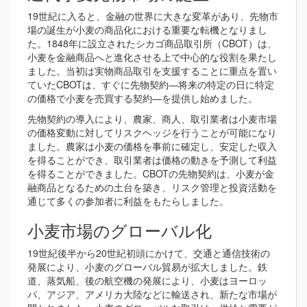
19世紀に入ると、金融の世界に大きな変革があり、先物市
場の誕生が小麦の商品化における重要な転機となりまし
た。1848年に設立されたシカゴ商品取引所（CBOT）は、
小麦を金融商品へと進化させる上で中心的な役割を果たし
ました。当初は実物商品取引を支援することに重点を置い
ていたCBOTは、すぐに先物契約—将来の特定の日に特定
の価格で小麦を売買する契約—を提供し始めました。
先物契約の導入により、農家、商人、取引業者は小麦市場
の価格変動に対してリスクヘッジを行うことが可能になり
ました。農家は小麦の価格を事前に確定し、安定した収入
を得ることができ、取引業者は価格の動きを予測して利益
を得ることができました。CBOTの先物契約は、小麦が金
融商品となるための土台を築き、リスク管理と投資活動を
通じて多くの参加者に利益をもたらしました。
小麦市場のグローバル化
19世紀後半から20世紀初頭にかけて、交通と通信技術の
発展により、小麦のグローバル貿易が拡大しました。鉄
道、蒸気船、後の航空機の発展により、小麦はヨーロッ
パ、アジア、アメリカ大陸などに輸送され、新たな市場が