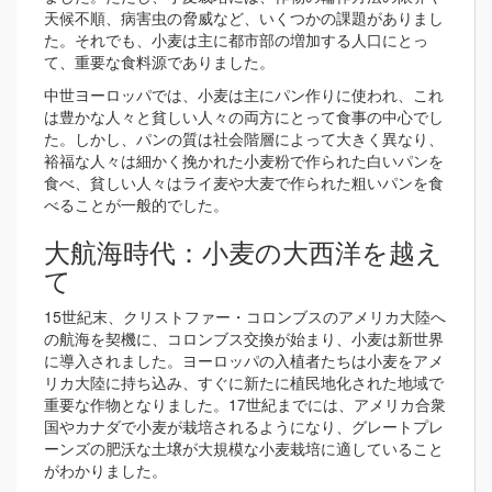
天候不順、病害虫の脅威など、いくつかの課題がありまし
た。それでも、小麦は主に都市部の増加する人口にとっ
て、重要な食料源でありました。
中世ヨーロッパでは、小麦は主にパン作りに使われ、これ
は豊かな人々と貧しい人々の両方にとって食事の中心でし
た。しかし、パンの質は社会階層によって大きく異なり、
裕福な人々は細かく挽かれた小麦粉で作られた白いパンを
食べ、貧しい人々はライ麦や大麦で作られた粗いパンを食
べることが一般的でした。
大航海時代：小麦の大西洋を越え
て
15世紀末、クリストファー・コロンブスのアメリカ大陸へ
の航海を契機に、コロンブス交換が始まり、小麦は新世界
に導入されました。ヨーロッパの入植者たちは小麦をアメ
リカ大陸に持ち込み、すぐに新たに植民地化された地域で
重要な作物となりました。17世紀までには、アメリカ合衆
国やカナダで小麦が栽培されるようになり、グレートプレ
ーンズの肥沃な土壌が大規模な小麦栽培に適していること
がわかりました。