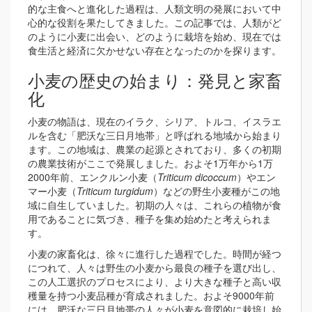
的な主食へと進化した過程は、人類文明の発展において中
心的な役割を果たしてきました。この記事では、人類がど
のように小麦に出会い、どのように栽培を始め、現在では
食生活と経済に欠かせない存在となったのかを探ります。
小麦の歴史の始まり：発見と家畜
化
小麦の物語は、現在のイラク、シリア、トルコ、イスラエ
ルを含む「肥沃な三日月地帯」と呼ばれる地域から始まり
ます。この地域は、農業の起源とされており、多くの初期
の農業技術がここで発展しました。およそ1万年から1万
2000年前、エンクルン小麦（
Triticum dicoccum
）やエン
マー小麦（
Triticum turgidum
）などの野生小麦種がこの地
域に自生していました。初期の人々は、これらの植物が食
用であることに気づき、種子を集め始めたと考えられま
す。
小麦の家畜化は、徐々に進行した過程でした。時間が経つ
につれて、人々は野生の小麦から最良の種子を選び出し、
この人工選択のプロセスにより、より大きな種子と高い収
穫量を持つ小麦品種が育成されました。およそ9000年前
には、肥沃な三日月地帯の人々が小麦を意図的に栽培し始