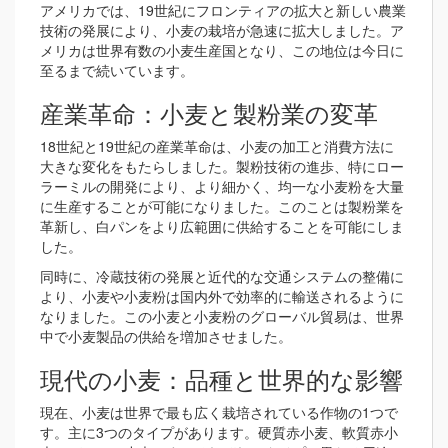
アメリカでは、19世紀にフロンティアの拡大と新しい農業
技術の発展により、小麦の栽培が急速に拡大しました。ア
メリカは世界有数の小麦生産国となり、この地位は今日に
至るまで続いています。
産業革命：小麦と製粉業の変革
18世紀と19世紀の産業革命は、小麦の加工と消費方法に
大きな変化をもたらしました。製粉技術の進歩、特にロー
ラーミルの開発により、より細かく、均一な小麦粉を大量
に生産することが可能になりました。このことは製粉業を
革新し、白パンをより広範囲に供給することを可能にしま
した。
同時に、冷蔵技術の発展と近代的な交通システムの整備に
より、小麦や小麦粉は国内外で効率的に輸送されるように
なりました。この小麦と小麦粉のグローバル貿易は、世界
中で小麦製品の供給を増加させました。
現代の小麦：品種と世界的な影響
現在、小麦は世界で最も広く栽培されている作物の1つで
す。主に3つのタイプがあります。硬質赤小麦、軟質赤小