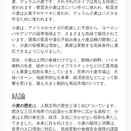
麦、デュラム小麦です。それぞれのタイプは異なる用途に
使われます：硬質赤小麦は主にパン作りに使われ、軟質赤
小麦はお菓子やケーキに使われ、デュラム小麦はパスタを
作るために使われます。
小麦は、アメリカやカナダの乾燥した平原から、ヨーロッ
パやアジアの温帯地域まで、さまざまな気候で栽培されて
います。灌漑の普及や遺伝子組み換え小麦品種の開発によ
り、小麦の収穫量は増加し、農家は変動する気候条件に適
応できるようになりました。
現在、小麦は人間の食糧だけでなく、動物の飼料、バイオ
燃料の生産、紙作りやバイオプラスチックなどの工業用途
にも重要な役割を果たしています。世界の小麦市場は、天
候パターン、地政学的な出来事、経済状況などによって影
響を受ける、最も大きく動的な商品市場の1つです。
結論
小麦の歴史
は、人類文明の歴史と深く結びついています。
肥沃な三日月地帯での起源から世界中に広がる過程で、小
麦は人間の食生活、経済、文化に欠かせない役割を果たし
てきました。未来に目を向けると、小麦の栽培と消費は、
世界の人口増加に対応し、気候変動や食糧安全保障の課題