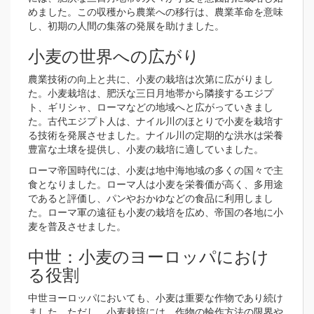
めました。この収穫から農業への移行は、農業革命を意味
し、初期の人間の集落の発展を助けました。
小麦の世界への広がり
農業技術の向上と共に、小麦の栽培は次第に広がりまし
た。小麦栽培は、肥沃な三日月地帯から隣接するエジプ
ト、ギリシャ、ローマなどの地域へと広がっていきまし
た。古代エジプト人は、ナイル川のほとりで小麦を栽培す
る技術を発展させました。ナイル川の定期的な洪水は栄養
豊富な土壌を提供し、小麦の栽培に適していました。
ローマ帝国時代には、小麦は地中海地域の多くの国々で主
食となりました。ローマ人は小麦を栄養価が高く、多用途
であると評価し、パンやおかゆなどの食品に利用しまし
た。ローマ軍の遠征も小麦の栽培を広め、帝国の各地に小
麦を普及させました。
中世：小麦のヨーロッパにおけ
る役割
中世ヨーロッパにおいても、小麦は重要な作物であり続け
ました。ただし、小麦栽培には、作物の輪作方法の限界や