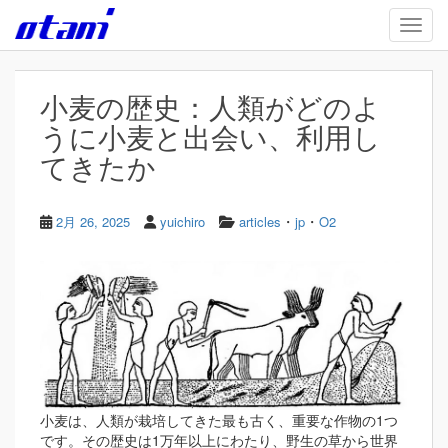
Skip to main content
TOGG
小麦の歴史：人類がどのよ
うに小麦と出会い、利用し
てきたか
・
・
2月 26, 2025
yuichiro
articles
jp
O2
小麦は、人類が栽培してきた最も古く、重要な作物の1つ
です。その歴史は1万年以上にわたり、野生の草から世界