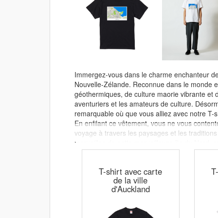
Immergez-vous dans le charme enchanteur de R
Nouvelle-Zélande. Reconnue dans le monde en
géothermiques, de culture maorie vibrante et d
aventuriers et les amateurs de culture. Désor
remarquable où que vous alliez avec notre T-shi
En enfilant ce vêtement, vous ne vous conten
voyage à travers les paysages et les tradition
merveilles de cette merveilleuse île du Nord, 
vous vous aventuriez au cœur de la nature. À 
un rappel de la beauté impressionnante et de la 
T-shirt avec carte
T
extraordinaire.
de la ville
d'Auckland