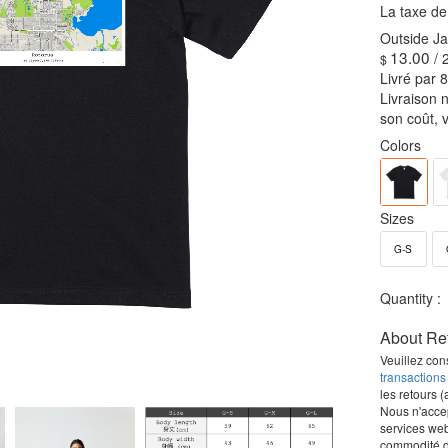
La taxe d
13.00
/ 
Livré par 
Livraison 
son coût, v
Colors
Sizes
G-S
About Re
Veuillez con
transactions
les retours (
Nous n'acce
services we
commodité du