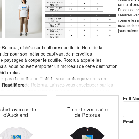
(annulations
En cas de pr
services web
comme les mi
nous ne les 
jours suivant
otorua, nichée sur la pittoresque île du Nord de la
tier pour son mélange captivant de merveilles
e paysages à couper le souffle, Rotorua appelle les
mais, vous pouvez emporter un morceau de cette destination
rt exclusif.
tez pas de mettre un T-shirt - vous embarquez dans un
s légendaires de Rotorua. Laissez-vous envelopper par les
que vous vous promeniez dans les rues de la ville ou que
chaque port, vous emportez avec vous l'esprit de Rotorua,
Full N
vitalité culturelle qui définissent cette destination
-shirt avec carte
T-shirt avec carte
d'Auckland
de Rotorua
Email