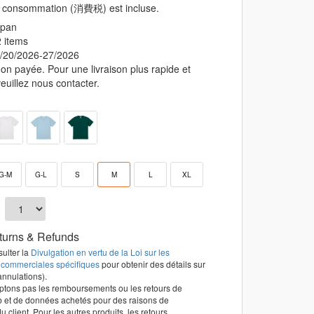
e consommation (消費税) est incluse.
2 items
8/20/2026-27/2026
non payée. Pour une livraison plus rapide et
euillez nous contacter.
G-M
G-L
S
M
L
XL
turns & Refunds
sulter la
Divulgation en vertu de la Loi sur les
 commerciales spécifiques
pour obtenir des détails sur
annulations).
ptons pas les remboursements ou les retours de
b et de données achetés pour des raisons de
 client. Pour les autres produits, les retours