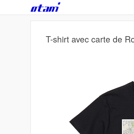
Skip
to
main
content
T-shirt avec carte de R