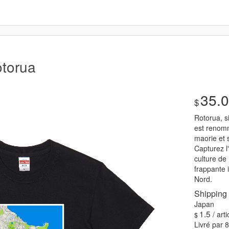
otorua
35.
Rotorua, s
est renomm
maorie et 
Capturez l
culture de
frappante i
Nord.
Shipping
1.5
/ arti
Livré par 