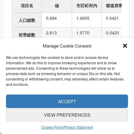
項目名
値
市区町村内
都道府県内
5,684
1.6665
0.0421
人口総数
2,813
1.5770
0.0420
世帯総数
Manage Cookie Consent
32,514.08
1.5425
0.0440
人口密度
We use technologies like cookies to store and/or access device
174,816.56
0.8530
0.0079
information. We do this to improve browsing experience and to show
面積
personalized ads. Consenting to these technologies will allow us to
process data such as browsing behavior or unique IDs on this site. Not
2,116.16
0.9587
0.0146
境界の長さ
consenting or withdrawing consent, may adversely affect certain features
and functions.
順位
ACCEPT
項目名
値
市区町村内
都道府県内
VIEW PREFERENCES
5,684
9
113
265
6,010
人口総数
Cookie Policy
Privacy Statement