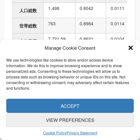
1,498
0.8042
0.0111
人口総数
763
0.8984
0.0114
世帯総数
7,721.59
0.8621
0.0104
人口密度
Manage Cookie Consent
194,001.42
0.7070
0.0087
面積
We use technologies like cookies to store and/or access device
information. We do this to improve browsing experience and to show
1,986.97
0.7071
0.0137
personalized ads. Consenting to these technologies will allow us to
境界の長さ
process data such as browsing behavior or unique IDs on this site. Not
consenting or withdrawing consent, may adversely affect certain features
順位
and functions.
項目名
値
市区町村内
都道府県内
ACCEPT
1,498
52
129
3,625
6,010
人口総数
VIEW PREFERENCES
763
41
129
3,428
6,010
Cookie Policy
Privacy Statement
世帯総数