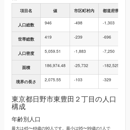
項目名
値
市区町村内
都道府県内
946
-498
-1,303
人口総数
419
-239
-696
世帯総数
5,059.51
-1,883
-7,250
人口密度
186,974.48
-25,732
-182,525
面積
2,075.55
-103
-329
境界の長さ
東京都日野市東豊田２丁目の人口
構成
年齢別人口
最大は45〜49歳の90人です。最小は95〜99歳の1人で