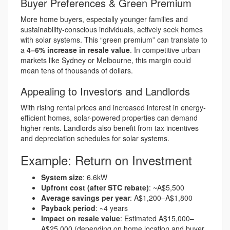
Buyer Preferences & Green Premium
More home buyers, especially younger families and
sustainability-conscious individuals, actively seek homes
with solar systems. This “green premium” can translate to
a
4–6% increase in resale value
. In competitive urban
markets like Sydney or Melbourne, this margin could
mean tens of thousands of dollars.
Appealing to Investors and Landlords
With rising rental prices and increased interest in energy-
efficient homes, solar-powered properties can demand
higher rents. Landlords also benefit from tax incentives
and depreciation schedules for solar systems.
Example: Return on Investment
System size
: 6.6kW
Upfront cost (after STC rebate)
: ~A$5,500
Average savings per year
: A$1,200–A$1,800
Payback period
: ~4 years
Impact on resale value
: Estimated A$15,000–
A$25,000 (depending on home location and buyer