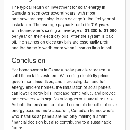
The typical return on investment for solar energy in
Canada is seen over several years, with most
homeowners beginning to see savings in the first year of
installation. The average payback period is
7-9 years
,
with homeowners saving an average of
$1,200 to $1,500
per year on their electricity bills. After the system is paid
off, the savings on electricity bills are essentially profit,
and the home is worth more when it comes time to sell.
Conclusion
For homeowners in Canada, solar panels represent a
solid financial investment. With rising electricity prices,
government incentives, and increasing demand for
energy-efficient homes, the installation of solar panels
can lower energy bills, increase home value, and provide
homeowners with significant long-term financial returns.
As both the environmental and economic benefits of solar
energy become more apparent, Canadian homeowners
who install solar panels are not only making a smart
financial decision but also contributing to a sustainable
future.