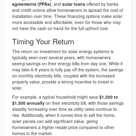
agreements (PPAs)
, and
solar loans
offered by banks
and credit unions allow homeowners to spread the cost of
installation over time. These financing options make solar
more accessible and affordable, even for those who may
not have the cash on hand for the full upfront cost.
Timing Your Return
The return on investment for solar energy systems is
typically seen over several years, with homeowners
seeing savings on their energy bills from day one. While it
may take 6-8 years to fully pay off the system, the savings
on monthly electricity bills, coupled with the increased
property value, provide a strong incentive to invest in
solar.
For example, a typical household might save
$1,200 to
$1,500 annually
on their electricity bill, with those savings
steadily increasing over time as utility rates continue to
rise. Additionally, when it comes time to sell the home,
solar panels can add significant value, giving
homeowners a higher resale price compared to other
homes in the market.