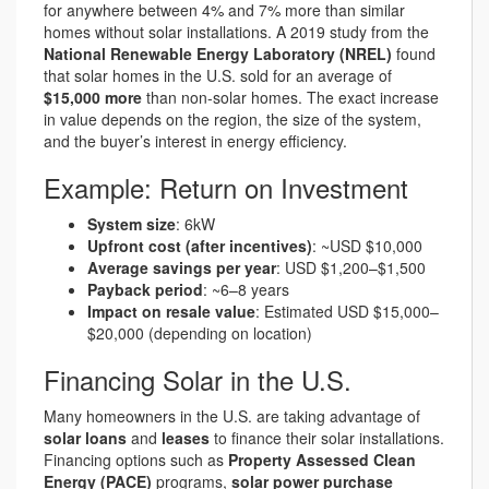
for anywhere between 4% and 7% more than similar
homes without solar installations. A 2019 study from the
National Renewable Energy Laboratory (NREL)
found
that solar homes in the U.S. sold for an average of
$15,000 more
than non-solar homes. The exact increase
in value depends on the region, the size of the system,
and the buyer’s interest in energy efficiency.
Example: Return on Investment
System size
: 6kW
Upfront cost (after incentives)
: ~USD $10,000
Average savings per year
: USD $1,200–$1,500
Payback period
: ~6–8 years
Impact on resale value
: Estimated USD $15,000–
$20,000 (depending on location)
Financing Solar in the U.S.
Many homeowners in the U.S. are taking advantage of
solar loans
and
leases
to finance their solar installations.
Financing options such as
Property Assessed Clean
Energy (PACE)
programs,
solar power purchase