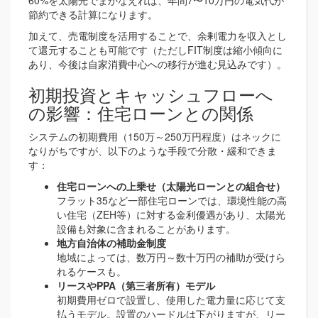
節約できる計算になります。
加えて、売電制度を活用することで、余剰電力を収入とし
て還元することも可能です（ただしFIT制度は縮小傾向に
あり、今後は自家消費中心への移行が進む見込みです）。
初期投資とキャッシュフローへ
の影響：住宅ローンとの関係
システムの初期費用（150万～250万円程度）はネックに
なりがちですが、以下のような手段で分散・緩和できま
す：
住宅ローンへの上乗せ（太陽光ローンとの組合せ）
フラット35など一部住宅ローンでは、環境性能の高
い住宅（ZEH等）に対する金利優遇があり、太陽光
設備も対象に含まれることがあります。
地方自治体の補助金制度
地域によっては、数万円～数十万円の補助が受けら
れるケースも。
リースやPPA（第三者所有）モデル
初期費用ゼロで設置し、使用した電力量に応じて支
払うモデル。設置のハードルは下がりますが、リー