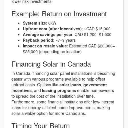
lower-risk investments.
Example: Return on Investment
System size
: 6kW
Upfront cost (after incentives)
: ~CAD $15,000
Average savings per year
: CAD $1,200–$1,500
Payback period
: ~7–9 years
Impact on resale value
: Estimated CAD $20,000–
$25,000 (depending on location)
Financing Solar in Canada
In Canada, financing solar panel installations is becoming
easier with various programs available to help offset
upfront costs. Options like
solar loans
,
government
incentives
, and
leasing programs
enable homeowners
to spread the cost of the installation over time.
Furthermore, some financial institutions offer low-interest
loans for energy-efficient home improvements, making
solar a viable option for more Canadians.
Timing Your Return