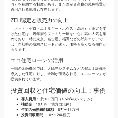
円）を補助する制度があり、また固定資産税の減免措置が
適用される地域も存在します。
ZEH認定と販売力の向上
「ネット・ゼロ・エネルギー・ハウス（ZEH）」認定を受
けた住宅は、若年層やファミリー層を中心に高い人気を集
めており、特に東京、名古屋、福岡などの郊外エリアで
は、売却時の成約スピードが速く、価格も高くなる傾向が
あります。
エコ住宅ローンの活用
一部の金融機関では、太陽光システムなどの省エネ設備を
導入した住宅に対し、金利が優遇される「エコローン」が
提供されています。
投資回収と住宅価値の向上：事例
導入費用
： 約130万円（4.5kWのシステム）
補助金
：10万円（地方自治体）
年間の光熱費削減額
：8万〜11万円
投資回収期間
：10〜12年程度