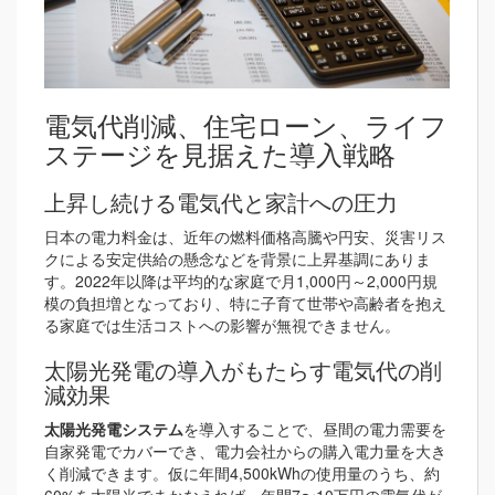
電気代削減、住宅ローン、ライフ
ステージを見据えた導入戦略
上昇し続ける電気代と家計への圧力
日本の電力料金は、近年の燃料価格高騰や円安、災害リス
クによる安定供給の懸念などを背景に上昇基調にありま
す。2022年以降は平均的な家庭で月1,000円～2,000円規
模の負担増となっており、特に子育て世帯や高齢者を抱え
る家庭では生活コストへの影響が無視できません。
太陽光発電の導入がもたらす電気代の削
減効果
太陽光発電システム
を導入することで、昼間の電力需要を
自家発電でカバーでき、電力会社からの購入電力量を大き
く削減できます。仮に年間4,500kWhの使用量のうち、約
60%を太陽光でまかなえれば、年間7〜10万円の電気代が