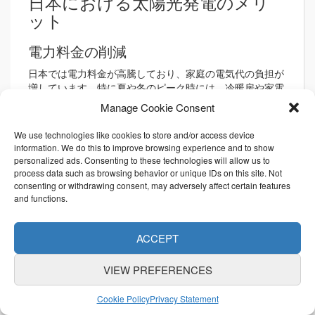
日本における太陽光発電のメリ
ット
電力料金の削減
日本では電力料金が高騰しており、家庭の電気代の負担が
増しています。特に夏や冬のピーク時には、冷暖房や家電
の使用が多くなるため、電気代が高くなりがちです。太陽
Manage Cookie Consent
光発電システムを導入することで、日中に発電した電力を
家庭で直接使用し、外部からの電力購入を減らすことがで
We use technologies like cookies to store and/or access device
きます。その結果、毎月の電気代が大幅に削減されます。
information. We do this to improve browsing experience and to show
personalized ads. Consenting to these technologies will allow us to
エネルギー自給自足の実現
process data such as browsing behavior or unique IDs on this site. Not
consenting or withdrawing consent, may adversely affect certain features
自宅でエネルギーを生産できることは、単に電気代を削減
and functions.
するだけでなく、エネルギーの供給が外部に依存しないと
いう強みを持ちます。特に、災害時においても、自家発電
を活用することで、停電時でも家庭の基本的な電力供給を
ACCEPT
維持することができます。
VIEW PREFERENCES
売電による収入源
Cookie Policy
Privacy Statement
日本の太陽光発電システムでは、発電した電力を電力会社