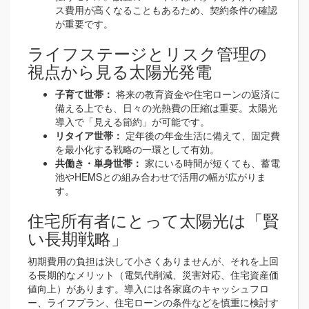
ス費用が高くなることもあるため、契約条件の確認
が重要です。
ライフステージとリスク管理の
視点から見る太陽光発電
子育て世帯：
将来の教育資金や住宅ローンの返済に
備える上でも、日々の光熱費の圧縮は重要。太陽光
導入で「見える節約」が可能です。
リタイア世帯：
定年後の年金生活に備えて、固定費
を最小化する戦略の一環として有効。
共働き・単身世帯：
家にいる時間が短くても、蓄電
池やHEMSとの組み合わせで活用の幅が広がりま
す。
住宅所有者にとって太陽光は「賢
い長期戦略」
初期費用の負担は決して小さくありませんが、それを上回
る長期的なメリット（電気代削減、災害対応、住宅資産価
値向上）があります。導入には各家庭のキャッシュフロ
ー、ライフプラン、住宅ローンの条件などを慎重に検討す